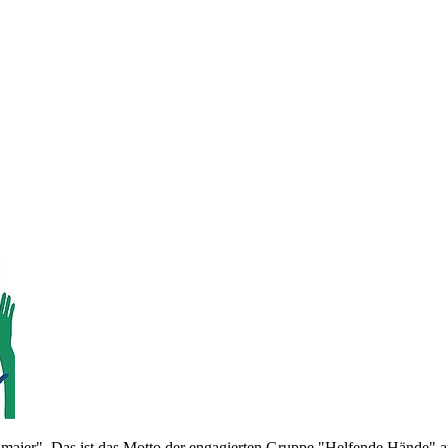
maier". Das ist das Motto der engagierten Gruppe "Helfende Hände" a