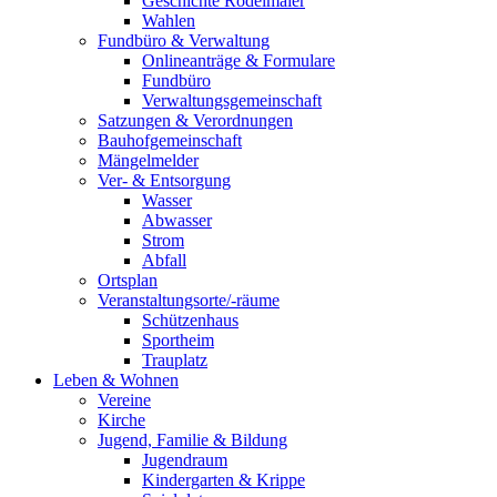
Geschichte Rödelmaier
Wahlen
Fundbüro & Verwaltung
Onlineanträge & Formulare
Fundbüro
Verwaltungsgemeinschaft
Satzungen & Verordnungen
Bauhofgemeinschaft
Mängelmelder
Ver- & Entsorgung
Wasser
Abwasser
Strom
Abfall
Ortsplan
Veranstaltungsorte/-räume
Schützenhaus
Sportheim
Trauplatz
Leben & Wohnen
Vereine
Kirche
Jugend, Familie & Bildung
Jugendraum
Kindergarten & Krippe